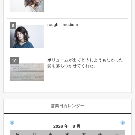
rough medium
ボリュームが出てどうしようもなかった
髪を落ちつかせてくれた。
営業日カレンダー
2026 年 8 月
日
月
火
水
木
金
土