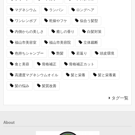
マグネシウム
ランバン
ロングヘア
ワンレンボブ
乾燥やフケ
似合う髪型
内側からの美しさ
癒しの香り
白髪対策
福山市美容室
福山市美容院
立体裁断
色持ちシャンプー
艶髪
若返り
頭皮環境
食と美容
骨格補正
骨格補正カット
高濃度マグネシウムオイル
髪と栄養
髪と栄養素
髪の悩み
髪質改善
タグ一覧
About