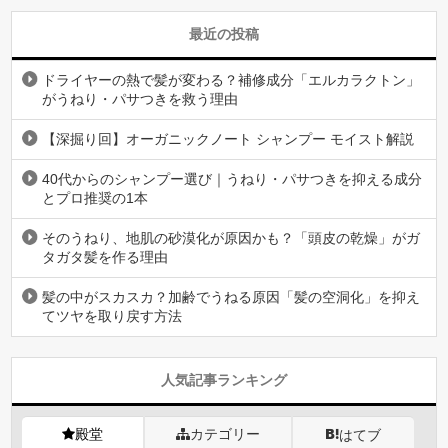
最近の投稿
ドライヤーの熱で髪が変わる？補修成分「エルカラクトン」
がうねり・パサつきを救う理由
【深掘り回】オーガニックノート シャンプー モイスト解説
40代からのシャンプー選び｜うねり・パサつきを抑える成分
とプロ推奨の1本
そのうねり、地肌の砂漠化が原因かも？「頭皮の乾燥」がガ
タガタ髪を作る理由
髪の中がスカスカ？加齢でうねる原因「髪の空洞化」を抑え
てツヤを取り戻す方法
人気記事ランキング
殿堂
カテゴリー
はてブ