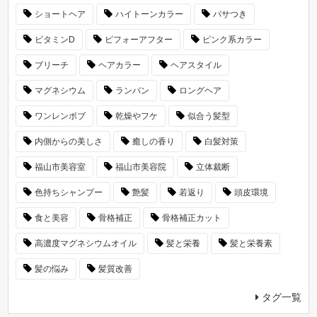
ショートヘア
ハイトーンカラー
パサつき
ビタミンD
ビフォーアフター
ピンク系カラー
ブリーチ
ヘアカラー
ヘアスタイル
マグネシウム
ランバン
ロングヘア
ワンレンボブ
乾燥やフケ
似合う髪型
内側からの美しさ
癒しの香り
白髪対策
福山市美容室
福山市美容院
立体裁断
色持ちシャンプー
艶髪
若返り
頭皮環境
食と美容
骨格補正
骨格補正カット
高濃度マグネシウムオイル
髪と栄養
髪と栄養素
髪の悩み
髪質改善
タグ一覧