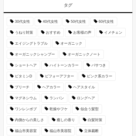
タグ
30代女性
40代女性
50代女性
60代女性
うねり対策
おすすめ
お客様の声
イメチェン
エイジングトラブル
オーガニック
オーガニックシャンプー
オーガニックノート
ショートヘア
ハイトーンカラー
パサつき
ビタミンD
ビフォーアフター
ピンク系カラー
ブリーチ
ヘアカラー
ヘアスタイル
マグネシウム
ランバン
ロングヘア
ワンレンボブ
乾燥やフケ
似合う髪型
内側からの美しさ
癒しの香り
白髪対策
福山市美容室
福山市美容院
立体裁断