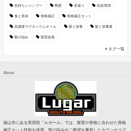
色持ちシャンプー
艶髪
若返り
頭皮環境
食と美容
骨格補正
骨格補正カット
高濃度マグネシウムオイル
髪と栄養
髪と栄養素
髪の悩み
髪質改善
タグ一覧
About
福山市にある美容院「ルガール」では、髪質や骨格に合わせた骨格
補正カット技術を採用。髪の悩みやご希望を重視したカウンセリグ