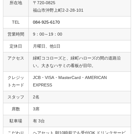
所在地
〒720-0825
福山市沖野上町2-2-28-101
TEL
084-925-6170
営業時間
9：00～19：00
定休日
月曜日、他1日
アクセス
緑町ココローズと、緑町ハローズの間の道路沿
い。大きなハサミの看板が目印。
クレジッ
JCB・VISA・MasterCard・AMERICAN
トカード
EXPRESS
スタッフ
2名
席数
3席
駐車場
有 3台
こだわり
ヘアセット,朝10時前でも受付OK,ドリンクサービ