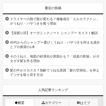
最近の投稿
ドライヤーの熱で髪が変わる？補修成分「エルカラクトン」
がうねり・パサつきを救う理由
【深掘り回】オーガニックノート シャンプー モイスト解説
40代からのシャンプー選び｜うねり・パサつきを抑える成分
とプロ推奨の1本
そのうねり、地肌の砂漠化が原因かも？「頭皮の乾燥」がガ
タガタ髪を作る理由
髪の中がスカスカ？加齢でうねる原因「髪の空洞化」を抑え
てツヤを取り戻す方法
人気記事ランキング
殿堂
カテゴリー
はてブ