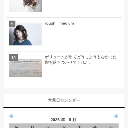
rough medium
ボリュームが出てどうしようもなかった
髪を落ちつかせてくれた。
営業日カレンダー
2026 年 8 月
日
月
火
水
木
金
土