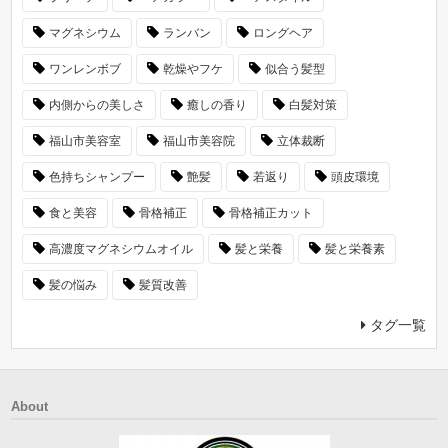
マグネシウム
ランバン
ロングヘア
ワンレンボブ
乾燥やフケ
似合う髪型
内側からの美しさ
癒しの香り
白髪対策
福山市美容室
福山市美容院
立体裁断
色持ちシャンプー
艶髪
若返り
頭皮環境
食と美容
骨格補正
骨格補正カット
高濃度マグネシウムオイル
髪と栄養
髪と栄養素
髪の悩み
髪質改善
タグ一覧
About