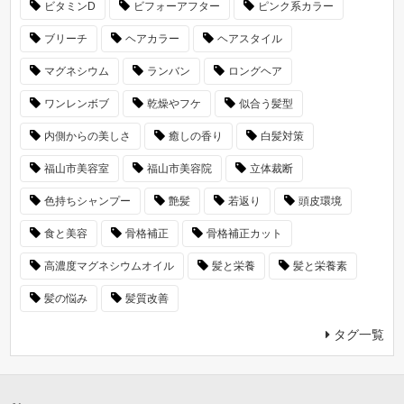
ビタミンD
ビフォーアフター
ピンク系カラー
ブリーチ
ヘアカラー
ヘアスタイル
マグネシウム
ランバン
ロングヘア
ワンレンボブ
乾燥やフケ
似合う髪型
内側からの美しさ
癒しの香り
白髪対策
福山市美容室
福山市美容院
立体裁断
色持ちシャンプー
艶髪
若返り
頭皮環境
食と美容
骨格補正
骨格補正カット
高濃度マグネシウムオイル
髪と栄養
髪と栄養素
髪の悩み
髪質改善
タグ一覧