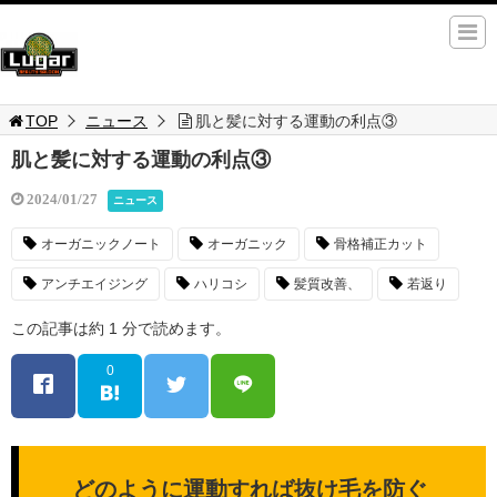
TOP
ニュース
肌と髪に対する運動の利点③
肌と髪に対する運動の利点③
2024/01/27
ニュース
オーガニックノート
オーガニック
骨格補正カット
アンチエイジング
ハリコシ
髪質改善、
若返り
この記事は約 1 分で読めます。
0
どのように運動すれば抜け毛を防ぐ