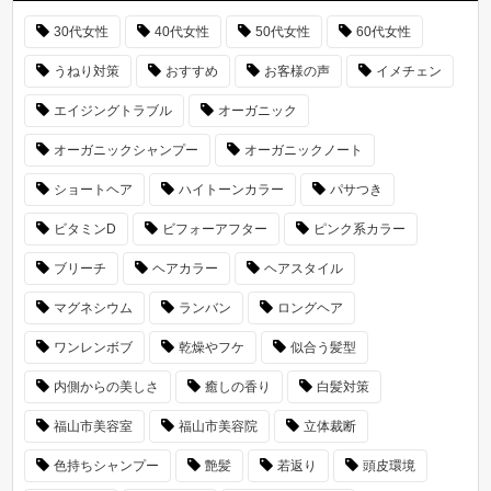
30代女性
40代女性
50代女性
60代女性
うねり対策
おすすめ
お客様の声
イメチェン
エイジングトラブル
オーガニック
オーガニックシャンプー
オーガニックノート
ショートヘア
ハイトーンカラー
パサつき
ビタミンD
ビフォーアフター
ピンク系カラー
ブリーチ
ヘアカラー
ヘアスタイル
マグネシウム
ランバン
ロングヘア
ワンレンボブ
乾燥やフケ
似合う髪型
内側からの美しさ
癒しの香り
白髪対策
福山市美容室
福山市美容院
立体裁断
色持ちシャンプー
艶髪
若返り
頭皮環境