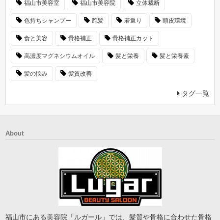
福山市美容室
福山市美容院
立体裁断
色持ちシャンプー
艶髪
若返り
頭皮環境
食と美容
骨格補正
骨格補正カット
高濃度マグネシウムオイル
髪と栄養
髪と栄養素
髪の悩み
髪質改善
タグ一覧
About
福山市にある美容院「ルガール」では、髪質や骨格に合わせた骨格