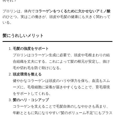
何それ？
プロリンは、体内で
コラーゲンをつくるために欠かせないアミノ酸
のひとつ。実はこの働きが、頭皮や毛髪の健康にも大きく関わって
いる。
髪にうれしいメリット
毛髪の強度をサポート
プロリンはコラーゲン生成に必要で、頭皮や毛根まわりの結
合組織を丈夫にする。これによって髪の根元が安定し、抜け
毛や切れ毛を防ぐ助けになる。
頭皮環境を整える
健やかなコラーゲンは頭皮のハリや弾力を保ち、血流もスム
ーズに。毛母細胞に栄養が届きやすくなることで、育毛環境
をサポートしてくれる。
髪のハリ・コシアップ
コラーゲンを支えることで毛髪自体のしなやかさも高まり、
年齢とともに気になりやすい“髪のボリューム不足”にもプラス