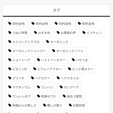
タグ
30代女性
40代女性
50代女性
60代女性
うねり対策
おすすめ
お客様の声
イメチェン
エイジングトラブル
オーガニック
オーガニックシャンプー
オーガニックノート
ショートヘア
ハイトーンカラー
パサつき
ビタミンD
ビフォーアフター
ピンク系カラー
ブリーチ
ヘアカラー
ヘアスタイル
マグネシウム
ランバン
ロングヘア
ワンレンボブ
乾燥やフケ
似合う髪型
内側からの美しさ
癒しの香り
白髪対策