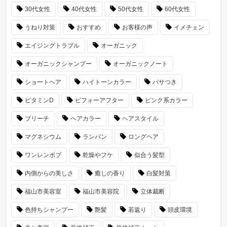
30代女性
40代女性
50代女性
60代女性
うねり対策
おすすめ
お客様の声
イメチェン
エイジングトラブル
オーガニック
オーガニックシャンプー
オーガニックノート
ショートヘア
ハイトーンカラー
パサつき
ビタミンD
ビフォーアフター
ピンク系カラー
ブリーチ
ヘアカラー
ヘアスタイル
マグネシウム
ランバン
ロングヘア
ワンレンボブ
乾燥やフケ
似合う髪型
内側からの美しさ
癒しの香り
白髪対策
福山市美容室
福山市美容院
立体裁断
色持ちシャンプー
艶髪
若返り
頭皮環境