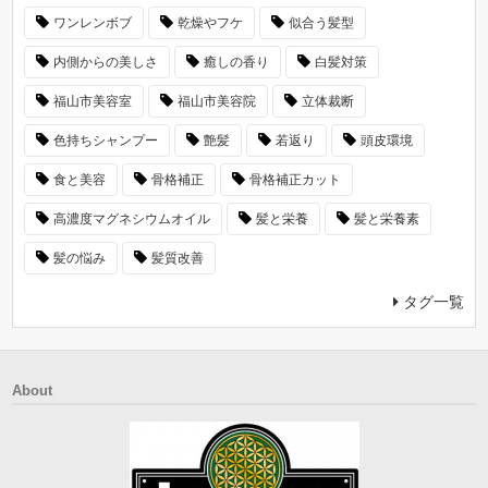
ワンレンボブ
乾燥やフケ
似合う髪型
内側からの美しさ
癒しの香り
白髪対策
福山市美容室
福山市美容院
立体裁断
色持ちシャンプー
艶髪
若返り
頭皮環境
食と美容
骨格補正
骨格補正カット
高濃度マグネシウムオイル
髪と栄養
髪と栄養素
髪の悩み
髪質改善
タグ一覧
About