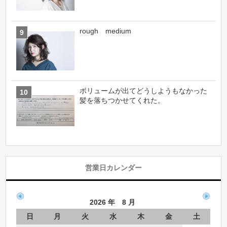
rough medium
ボリュームが出てどうしようもなかった
髪を落ちつかせてくれた。
営業日カレンダー
2026 年 8 月
日
月
火
水
木
金
土