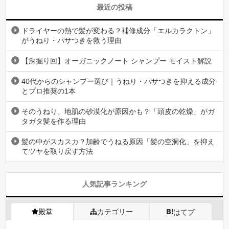
最近の投稿
ドライヤーの熱で髪が変わる？補修成分「エルカラクトン」
がうねり・パサつきを救う理由
【深掘り回】オーガニックノート シャンプー モイスト解説
40代からのシャンプー選び｜うねり・パサつきを抑える成分
とプロ推奨の1本
そのうねり、地肌の砂漠化が原因かも？「頭皮の乾燥」がガ
タガタ髪を作る理由
髪の中がスカスカ？加齢でうねる原因「髪の空洞化」を抑え
てツヤを取り戻す方法
人気記事ランキング
殿堂
カテゴリー
はてブ