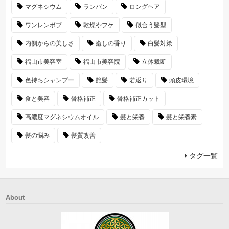
マグネシウム
ランバン
ロングヘア
ワンレンボブ
乾燥やフケ
似合う髪型
内側からの美しさ
癒しの香り
白髪対策
福山市美容室
福山市美容院
立体裁断
色持ちシャンプー
艶髪
若返り
頭皮環境
食と美容
骨格補正
骨格補正カット
高濃度マグネシウムオイル
髪と栄養
髪と栄養素
髪の悩み
髪質改善
タグ一覧
About