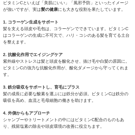
ビタミンCといえば「美肌にいい」「風邪予防」といったイメージ
が強いですが、実は
髪の健康
にも大きな役割を果たしています。
1. コラーゲン生成をサポート
髪を支える頭皮や毛包は、コラーゲンでできています。ビタミンC
はコラーゲンの生成に不可欠で、ハリ・コシのある髪を育てる土台
を整えます。
2. 抗酸化作用でエイジングケア
紫外線やストレスは髪と頭皮を酸化させ、抜け毛や白髪の原因に。
ビタミンCの強力な抗酸化作用が、酸化ダメージから守ってくれま
す。
3. 鉄分吸収をサポートし、育毛にプラス
髪の成長に必要な酸素を運ぶには鉄分が必須。ビタミンCは鉄分の
吸収を高め、血流と毛母細胞の働きを助けます。
4. 外側からもアプローチ
シャンプーやトリートメントの中にはビタミンC配合のものもあ
り、残留塩素の除去や頭皮環境の改善に役立ちます。