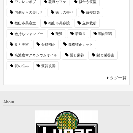
ワンレンボブ
乾燥やフケ
似合う髪型
内側からの美しさ
癒しの香り
白髪対策
福山市美容室
福山市美容院
立体裁断
色持ちシャンプー
艶髪
若返り
頭皮環境
食と美容
骨格補正
骨格補正カット
高濃度マグネシウムオイル
髪と栄養
髪と栄養素
髪の悩み
髪質改善
タグ一覧
About