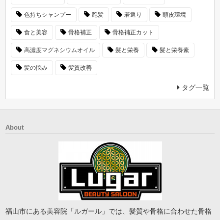
色持ちシャンプー
艶髪
若返り
頭皮環境
食と美容
骨格補正
骨格補正カット
高濃度マグネシウムオイル
髪と栄養
髪と栄養素
髪の悩み
髪質改善
タグ一覧
About
福山市にある美容院「ルガール」では、髪質や骨格に合わせた骨格