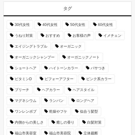
タグ
30代女性
40代女性
50代女性
60代女性
うねり対策
おすすめ
お客様の声
イメチェン
エイジングトラブル
オーガニック
オーガニックシャンプー
オーガニックノート
ショートヘア
ハイトーンカラー
パサつき
ビタミンD
ビフォーアフター
ピンク系カラー
ブリーチ
ヘアカラー
ヘアスタイル
マグネシウム
ランバン
ロングヘア
ワンレンボブ
乾燥やフケ
似合う髪型
内側からの美しさ
癒しの香り
白髪対策
福山市美容室
福山市美容院
立体裁断