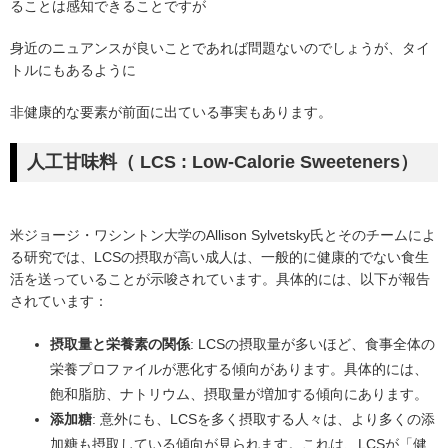
ることは感知できることですが
身近のニュアンスが良いことであれば問題ないのでしょうが、タイ
トルにもあるように
非健康的な要素が前面に出ている事実もあります。
人工甘味料（ LCS : Low-Calorie Sweeteners）
米ジョージ・ワシントン大学のAllison Sylvetsky氏とそのチームによ
る研究では、LCSの摂取が高い成人は、一般的に健康的でない食生
活を送っていることが示唆されています。具体的には、以下が報告
されています：
摂取量と栄養素の関係
: LCSの摂取量が多いほど、食事全体の
栄養プロファイルが悪化する傾向があります。具体的には、
飽和脂肪、ナトリウム、摂取量が増加する傾向にあります。
添加糖
: 意外にも、LCSを多く摂取する人々は、より多くの添
加糖も摂取している傾向が見られます。これは、LCSが「健