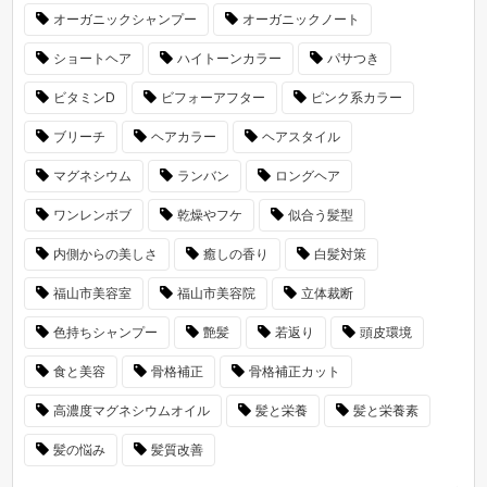
オーガニックシャンプー
オーガニックノート
ショートヘア
ハイトーンカラー
パサつき
ビタミンD
ビフォーアフター
ピンク系カラー
ブリーチ
ヘアカラー
ヘアスタイル
マグネシウム
ランバン
ロングヘア
ワンレンボブ
乾燥やフケ
似合う髪型
内側からの美しさ
癒しの香り
白髪対策
福山市美容室
福山市美容院
立体裁断
色持ちシャンプー
艶髪
若返り
頭皮環境
食と美容
骨格補正
骨格補正カット
高濃度マグネシウムオイル
髪と栄養
髪と栄養素
髪の悩み
髪質改善