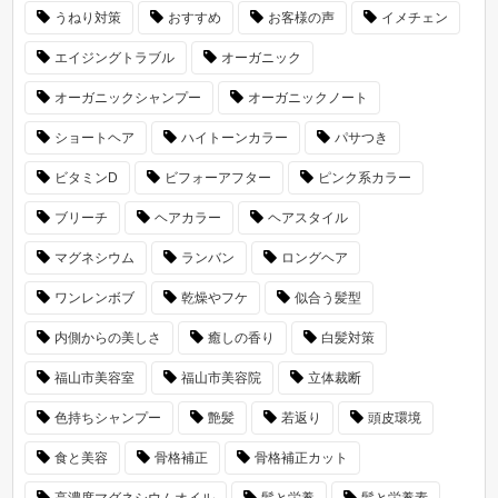
うねり対策
おすすめ
お客様の声
イメチェン
エイジングトラブル
オーガニック
オーガニックシャンプー
オーガニックノート
ショートヘア
ハイトーンカラー
パサつき
ビタミンD
ビフォーアフター
ピンク系カラー
ブリーチ
ヘアカラー
ヘアスタイル
マグネシウム
ランバン
ロングヘア
ワンレンボブ
乾燥やフケ
似合う髪型
内側からの美しさ
癒しの香り
白髪対策
福山市美容室
福山市美容院
立体裁断
色持ちシャンプー
艶髪
若返り
頭皮環境
食と美容
骨格補正
骨格補正カット