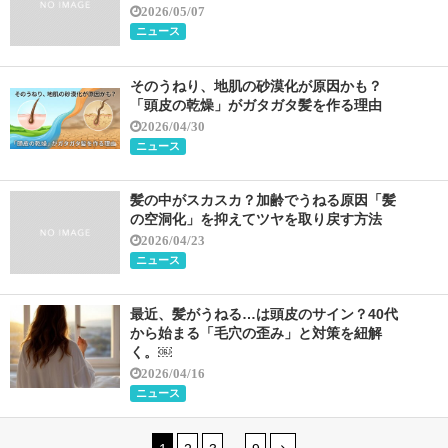
2026/05/07
ニュース
そのうねり、地肌の砂漠化が原因かも？
「頭皮の乾燥」がガタガタ髪を作る理由
2026/04/30
ニュース
髪の中がスカスカ？加齢でうねる原因「髪
の空洞化」を抑えてツヤを取り戻す方法
2026/04/23
ニュース
最近、髪がうねる…は頭皮のサイン？40代
から始まる「毛穴の歪み」と対策を紐解
く。￼
2026/04/16
ニュース