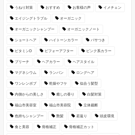
うねり対策
おすすめ
お客様の声
イメチェン
エイジングトラブル
オーガニック
オーガニックシャンプー
オーガニックノート
ショートヘア
ハイトーンカラー
パサつき
ビタミンD
ビフォーアフター
ピンク系カラー
ブリーチ
ヘアカラー
ヘアスタイル
マグネシウム
ランバン
ロングヘア
ワンレンボブ
乾燥やフケ
似合う髪型
内側からの美しさ
癒しの香り
白髪対策
福山市美容室
福山市美容院
立体裁断
色持ちシャンプー
艶髪
若返り
頭皮環境
食と美容
骨格補正
骨格補正カット