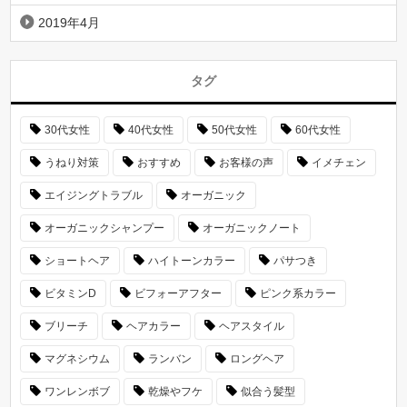
2019年4月
タグ
30代女性
40代女性
50代女性
60代女性
うねり対策
おすすめ
お客様の声
イメチェン
エイジングトラブル
オーガニック
オーガニックシャンプー
オーガニックノート
ショートヘア
ハイトーンカラー
パサつき
ビタミンD
ビフォーアフター
ピンク系カラー
ブリーチ
ヘアカラー
ヘアスタイル
マグネシウム
ランバン
ロングヘア
ワンレンボブ
乾燥やフケ
似合う髪型