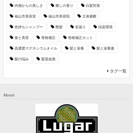
内側からの美しさ
癒しの香り
白髪対策
福山市美容室
福山市美容院
立体裁断
色持ちシャンプー
艶髪
若返り
頭皮環境
食と美容
骨格補正
骨格補正カット
高濃度マグネシウムオイル
髪と栄養
髪と栄養素
髪の悩み
髪質改善
タグ一覧
About