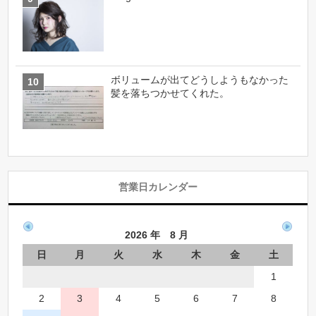
ボリュームが出てどうしようもなかった
髪を落ちつかせてくれた。
営業日カレンダー
2026 年 8 月
日
月
火
水
木
金
土
1
2
3
4
5
6
7
8