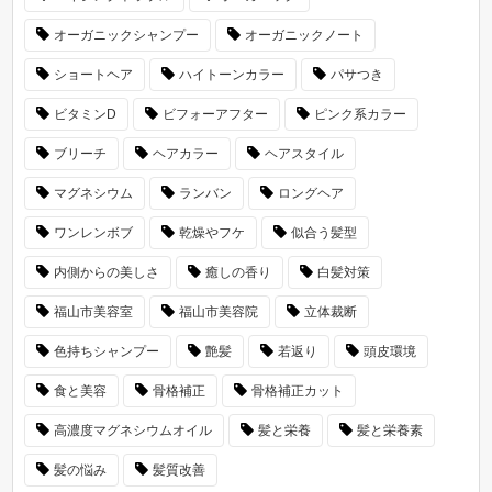
オーガニックシャンプー
オーガニックノート
ショートヘア
ハイトーンカラー
パサつき
ビタミンD
ビフォーアフター
ピンク系カラー
ブリーチ
ヘアカラー
ヘアスタイル
マグネシウム
ランバン
ロングヘア
ワンレンボブ
乾燥やフケ
似合う髪型
内側からの美しさ
癒しの香り
白髪対策
福山市美容室
福山市美容院
立体裁断
色持ちシャンプー
艶髪
若返り
頭皮環境
食と美容
骨格補正
骨格補正カット
高濃度マグネシウムオイル
髪と栄養
髪と栄養素
髪の悩み
髪質改善