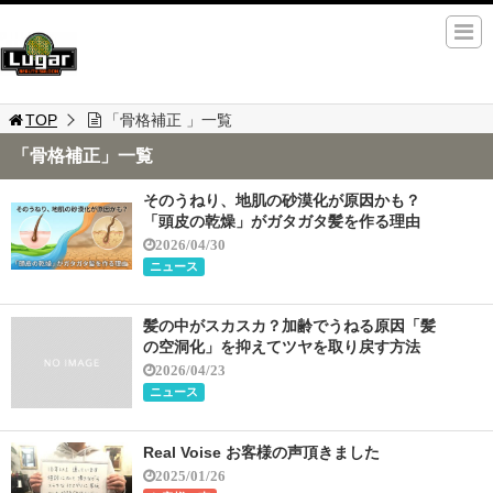
TOP
「骨格補正 」一覧
「骨格補正」一覧
そのうねり、地肌の砂漠化が原因かも？
「頭皮の乾燥」がガタガタ髪を作る理由
2026/04/30
ニュース
髪の中がスカスカ？加齢でうねる原因「髪
の空洞化」を抑えてツヤを取り戻す方法
2026/04/23
ニュース
Real Voise お客様の声頂きました
2025/01/26