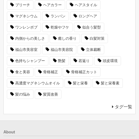
ブリーチ
ヘアカラー
ヘアスタイル
マグネシウム
ランバン
ロングヘア
ワンレンボブ
乾燥やフケ
似合う髪型
内側からの美しさ
癒しの香り
白髪対策
福山市美容室
福山市美容院
立体裁断
色持ちシャンプー
艶髪
若返り
頭皮環境
食と美容
骨格補正
骨格補正カット
高濃度マグネシウムオイル
髪と栄養
髪と栄養素
髪の悩み
髪質改善
タグ一覧
About