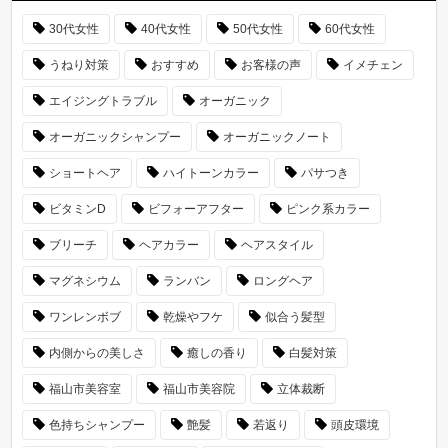
30代女性
40代女性
50代女性
60代女性
うねり対策
おすすめ
お客様の声
イメチェン
エイジングトラブル
オーガニック
オーガニックシャンプー
オーガニックノート
ショートヘア
ハイトーンカラー
パサつき
ビタミンD
ビフォーアフター
ピンク系カラー
ブリーチ
ヘアカラー
ヘアスタイル
マグネシウム
ランバン
ロングヘア
ワンレンボブ
乾燥やフケ
似合う髪型
内側からの美しさ
癒しの香り
白髪対策
福山市美容室
福山市美容院
立体裁断
色持ちシャンプー
艶髪
若返り
頭皮環境